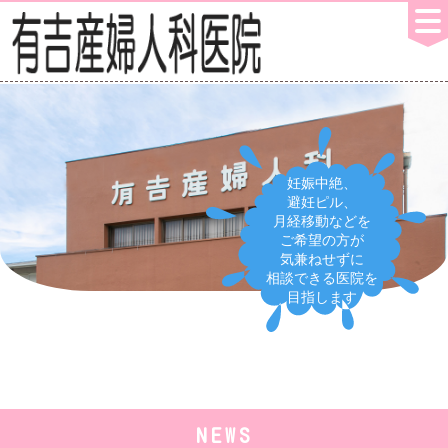
妊娠中絶、
避妊ピル、
月経移動などを
ご希望の方が
気兼ねせずに
相談できる医院を
目指します
NEWS